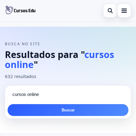
Abrir busca
Buscar no site
×
Presencial
Buscar por:
Inglês
BUSCA NO SITE
Pressione Enter para buscar ou ESC para fechar.
Resultados para "
cursos
Idiomas
online
"
espanhol
632 resultados
Buscar