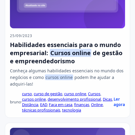
25/09/2023
Habilidades essenciais para o mundo
empresarial:
Cursos online
de gestão
e empreendedorismo
Conheça algumas habilidades essenciais no mundo dos
negócios e como
cursos online
podem lhe ajudar a
adquiri-las!
curso
,
curso de gestão
,
curso online
,
Cursos
,
cursos online
,
desenvolvimento profissional
,
Dicas
,
Ler
bruno
·
Distância
,
EAD
,
Faça em casa
,
finanças
,
Online
,
agora
técnicas profissionais
,
tecnologia