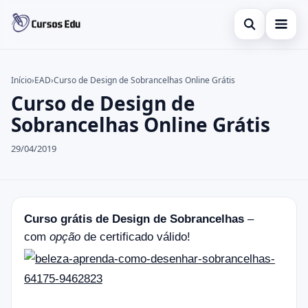
Abrir busca
Presencial
Início
›
EAD
›
Curso de Design de Sobrancelhas Online Grátis
Curso de Design de
Buscar no site
Inglês
×
Sobrancelhas Online Grátis
Buscar por:
Idiomas
29/04/2019
Pressione Enter para buscar ou ESC para fechar.
espanhol
Curso grátis de Design de Sobrancelhas
–
com
opção
de certificado válido!