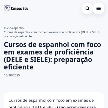
Abrir busca
Presencial
Início
›
espanhol
›
Cursos de espanhol com foco em exames de proficiência (DELE e SIELE):
Buscar no site
Inglês
×
preparação eficiente
Cursos de espanhol com foco
Buscar por:
Idiomas
em exames de proficiência
Pressione Enter para buscar ou ESC para fechar.
espanhol
(DELE e SIELE): preparação
eficiente
15/10/2025
Cursos de
espanhol
com foco em exames de
proficiência (DELE e SIELE) são essenciais para