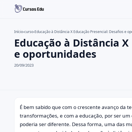
Início
›
curso
›
Educação à Distância X Educação Presencial: Desafios e o
Educação à Distância X 
Buscar no site
Buscar por:
e oportunidades
Pressione Enter para buscar ou ESC para fechar.
20/09/2023
É bem sabido que com o crescente avanço da t
transformações, e com a educação, por ser um 
poderia ser diferente. Dessa forma, uma das m