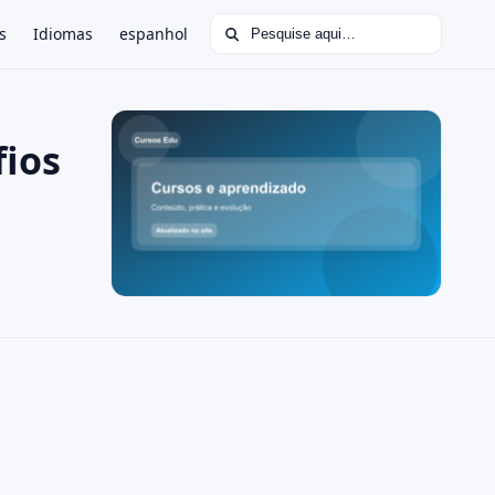
Buscar por:
s
Idiomas
espanhol
fios