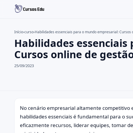
Início
›
curso
›
Habilidades essenciais para o mundo empresarial: Cursos
Habilidades essenciais
Buscar no site
Buscar por:
Cursos online de gest
Pressione Enter para buscar ou ESC para fechar.
25/09/2023
No cenário empresarial altamente competitivo e
habilidades essenciais é fundamental para o su
eficazmente recursos, liderar equipes, tomar 