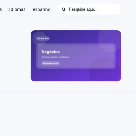
Buscar por:
s
Idiomas
espanhol
: