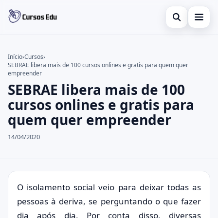
Abrir busca
Presencial
Início
›
Cursos
›
SEBRAE libera mais de 100 cursos onlines e gratis para quem quer
Buscar no site
Inglês
×
empreender
SEBRAE libera mais de 100
Buscar por:
Idiomas
cursos onlines e gratis para
Pressione Enter para buscar ou ESC para fechar.
espanhol
quem quer empreender
14/04/2020
O isolamento social veio para deixar todas as
pessoas à deriva, se perguntando o que fazer
dia após dia. Por conta disso, diversas