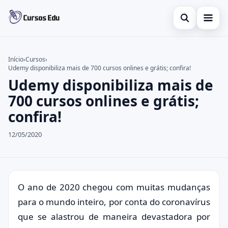
Abrir busca
Presencial
Início
›
Cursos
›
Udemy disponibiliza mais de 700 cursos onlines e grátis; confira!
Buscar no site
Inglês
×
Udemy disponibiliza mais de
Buscar por:
Idiomas
700 cursos onlines e grátis;
confira!
Pressione Enter para buscar ou ESC para fechar.
espanhol
12/05/2020
O ano de 2020 chegou com muitas mudanças
para o mundo inteiro, por conta do coronavírus
que se alastrou de maneira devastadora por