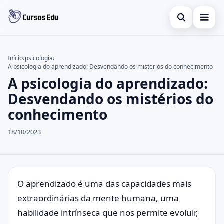
Abrir busca
Presencial
Início
›
psicologia
›
A psicologia do aprendizado: Desvendando os mistérios do conhecimento
Buscar no site
Inglês
×
A psicologia do aprendizado:
Buscar por:
Idiomas
Desvendando os mistérios do
conhecimento
Pressione Enter para buscar ou ESC para fechar.
espanhol
18/10/2023
O aprendizado é uma das capacidades mais
extraordinárias da mente humana, uma
habilidade intrínseca que nos permite evoluir,