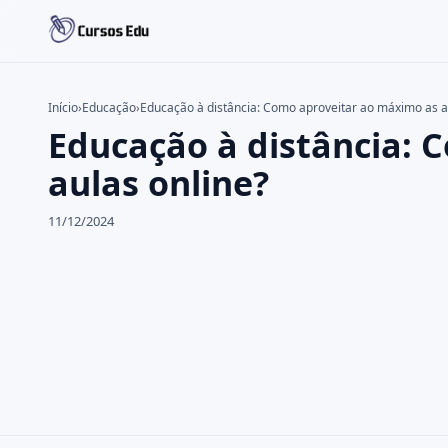
Início
›
Educação
›
Educação à distância: Como aproveitar ao máximo as a
Educação à distância: 
Buscar no site
Buscar por:
aulas online?
Pressione Enter para buscar ou ESC para fechar.
11/12/2024