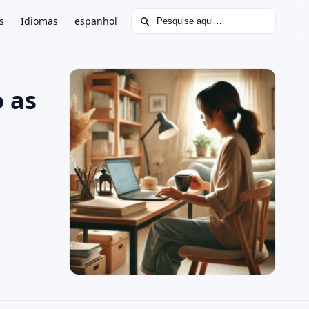
Buscar por:
s
Idiomas
espanhol
 as