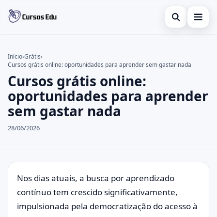
Abrir busca
Presencial
Início
›
Grátis
›
Cursos grátis online: oportunidades para aprender sem gastar nada
Buscar no site
Inglês
×
Cursos grátis online:
Buscar por:
Idiomas
oportunidades para aprender
sem gastar nada
Pressione Enter para buscar ou ESC para fechar.
espanhol
28/06/2026
Nos dias atuais, a busca por aprendizado
contínuo tem crescido significativamente,
impulsionada pela democratização do acesso à