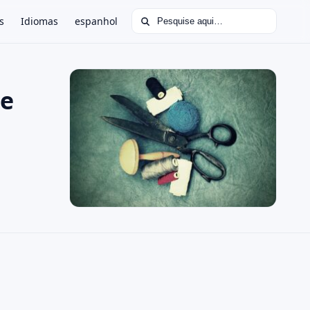
Buscar por:
s
Idiomas
espanhol
 e