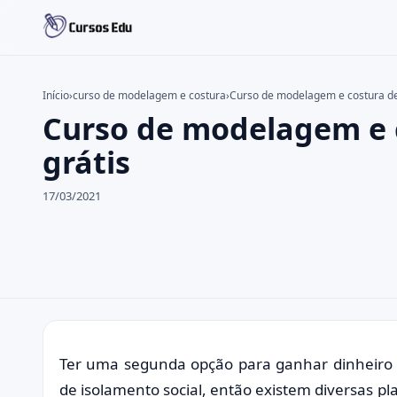
Início
›
curso de modelagem e costura
›
Curso de modelagem e costura de 
Curso de modelagem e c
Buscar no site
Buscar por:
grátis
Pressione Enter para buscar ou ESC para fechar.
17/03/2021
Ter uma segunda opção para ganhar dinheiro 
de isolamento social, então existem diversas p