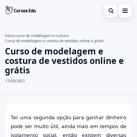
Abrir busca
Presencial
Início
›
curso de modelagem e costura
›
Curso de modelagem e costura de vestidos online e grátis
Buscar no site
Inglês
×
Curso de modelagem e
Buscar por:
Idiomas
costura de vestidos online e
grátis
Pressione Enter para buscar ou ESC para fechar.
espanhol
17/03/2021
Ter uma segunda opção para ganhar dinheiro
pode ser muito útil, ainda mais em tempos de
isolamento social, então existem diversas