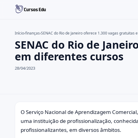
Início
›
finanças
›
SENAC do Rio de Janeiro oferece 1.300 vagas gratuitas 
SENAC do Rio de Janeiro
Buscar no site
Buscar por:
em diferentes cursos
Pressione Enter para buscar ou ESC para fechar.
28/04/2023
O Serviço Nacional de Aprendizagem Comercia
uma instituição de profissionalização, conhecida
profissionalizantes, em diversos âmbitos.