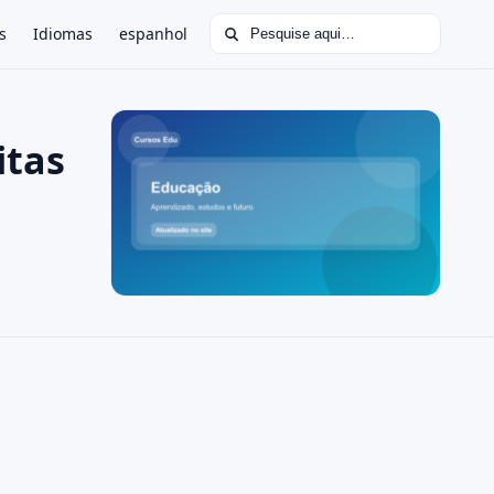
Buscar por:
s
Idiomas
espanhol
itas