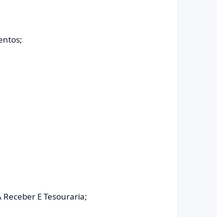
entos;
 Receber E Tesouraria;