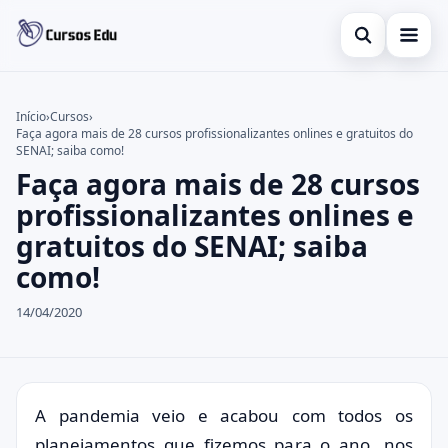
Abrir busca
Presencial
Início
›
Cursos
›
Faça agora mais de 28 cursos profissionalizantes onlines e gratuitos do
Buscar no site
Inglês
×
SENAI; saiba como!
Faça agora mais de 28 cursos
Buscar por:
Idiomas
profissionalizantes onlines e
Pressione Enter para buscar ou ESC para fechar.
espanhol
gratuitos do SENAI; saiba
como!
14/04/2020
A pandemia veio e acabou com todos os
planejamentos que fizemos para o ano, nos