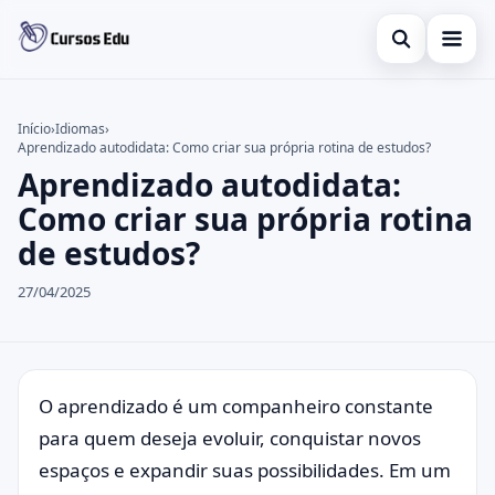
Abrir busca
Presencial
Início
›
Idiomas
›
Aprendizado autodidata: Como criar sua própria rotina de estudos?
Buscar no site
Inglês
×
Aprendizado autodidata:
Buscar por:
Idiomas
Como criar sua própria rotina
de estudos?
Pressione Enter para buscar ou ESC para fechar.
espanhol
27/04/2025
O aprendizado é um companheiro constante
para quem deseja evoluir, conquistar novos
espaços e expandir suas possibilidades. Em um