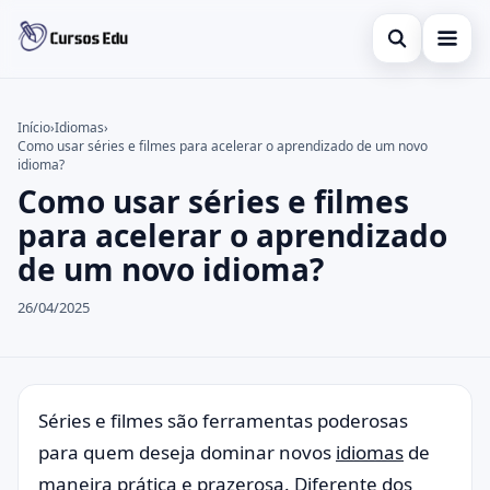
Abrir busca
Presencial
Início
›
Idiomas
›
Como usar séries e filmes para acelerar o aprendizado de um novo
Buscar no site
Inglês
×
idioma?
Como usar séries e filmes
Buscar por:
Idiomas
para acelerar o aprendizado
Pressione Enter para buscar ou ESC para fechar.
espanhol
de um novo idioma?
26/04/2025
Séries e filmes são ferramentas poderosas
para quem deseja dominar novos
idiomas
de
maneira prática e prazerosa. Diferente dos