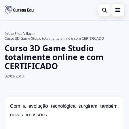
Abrir busca
Presencial
Início
›
Erica Villaça
›
Curso 3D Game Studio totalmente online e com CERTIFICADO
Buscar no site
Inglês
×
Curso 3D Game Studio
Buscar por:
Idiomas
totalmente online e com
CERTIFICADO
Pressione Enter para buscar ou ESC para fechar.
espanhol
02/03/2018
Com a evolução tecnológica surgiram também,
novas profissões.