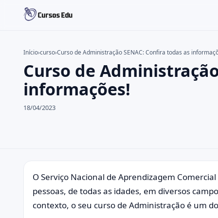
Início
›
curso
›
Curso de Administração SENAC: Confira todas as informaç
Curso de Administração
Buscar no site
Buscar por:
informações!
Pressione Enter para buscar ou ESC para fechar.
18/04/2023
O Serviço Nacional de Aprendizagem Comercial 
pessoas, de todas as idades, em diversos camp
contexto, o seu curso de Administração é um do