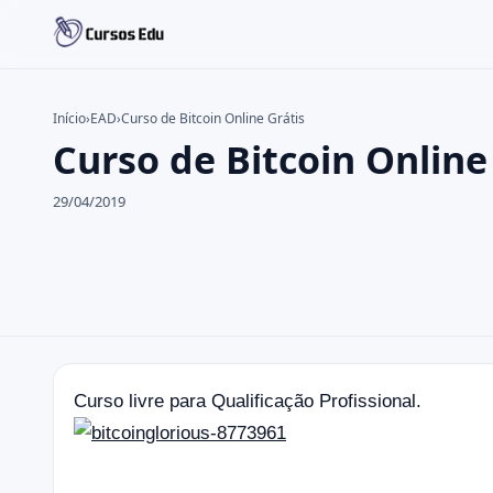
Início
›
EAD
›
Curso de Bitcoin Online Grátis
Curso de Bitcoin Online
Buscar no site
Buscar por:
29/04/2019
Pressione Enter para buscar ou ESC para fechar.
Curso livre para Qualificação Profissional.