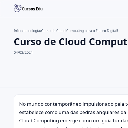
Início
›
tecnologia
›
Curso de Cloud Computing para o Futuro Digital!
Curso de Cloud Computi
Buscar no site
Buscar por:
04/03/2024
Pressione Enter para buscar ou ESC para fechar.
No mundo contemporâneo impulsionado pela
t
estabelece como uma das pedras angulares da in
Cloud Computing emerge como um guia fundam