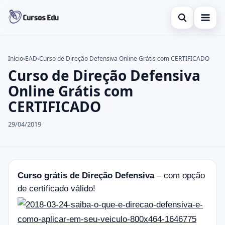
Abrir busca
Presencial
Início
›
EAD
›
Curso de Direção Defensiva Online Grátis com CERTIFICADO
Curso de Direção Defensiva
Buscar no site
Inglês
×
Online Grátis com
Buscar por:
Idiomas
CERTIFICADO
Pressione Enter para buscar ou ESC para fechar.
espanhol
29/04/2019
Curso grátis de Direção Defensiva
– com opção
de certificado válido!