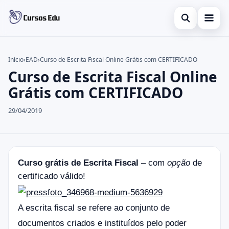
Abrir busca
Presencial
Início
›
EAD
›
Curso de Escrita Fiscal Online Grátis com CERTIFICADO
Curso de Escrita Fiscal Online
Buscar no site
Inglês
×
Grátis com CERTIFICADO
Buscar por:
Idiomas
29/04/2019
Pressione Enter para buscar ou ESC para fechar.
espanhol
Curso grátis de Escrita Fiscal
– com
opção
de
certificado válido!
A escrita fiscal se refere ao conjunto de
documentos criados e instituídos pelo poder