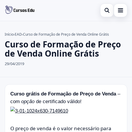
Abrir busca
Presencial
Início
›
EAD
›
Curso de Formação de Preço de Venda Online Grátis
Curso de Formação de Preço
Buscar no site
Inglês
×
de Venda Online Grátis
Buscar por:
Idiomas
29/04/2019
Pressione Enter para buscar ou ESC para fechar.
espanhol
Curso grátis de Formação de Preço de Venda
–
com
opção
de certificado válido!
O preço de venda é o valor necessário para