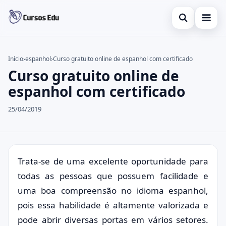
Abrir busca
Presencial
Início
›
espanhol
›
Curso gratuito online de espanhol com certificado
Curso gratuito online de
Buscar no site
Inglês
×
espanhol com certificado
Buscar por:
Idiomas
25/04/2019
Pressione Enter para buscar ou ESC para fechar.
espanhol
Trata-se de uma excelente oportunidade para
todas as pessoas que possuem facilidade e
uma boa compreensão no idioma espanhol,
pois essa habilidade é altamente valorizada e
pode abrir diversas portas em vários setores.