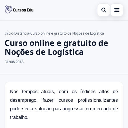
Abrir busca
Presencial
Início
›
Distância
›
Curso online e gratuito de Noções de Logística
Curso online e gratuito de
Buscar no site
Inglês
×
Noções de Logística
Buscar por:
Idiomas
31/08/2018
Pressione Enter para buscar ou ESC para fechar.
espanhol
Nos tempos atuais, com os índices altos de
desemprego, fazer cursos profissionalizantes
pode ser a solução para ingressar no mercado de
trabalho.