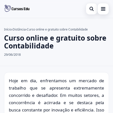
Abrir busca
Presencial
Início
›
Distância
›
Curso online e gratuito sobre Contabilidade
Curso online e gratuito sobre
Buscar no site
Inglês
×
Contabilidade
Buscar por:
Idiomas
29/06/2018
Pressione Enter para buscar ou ESC para fechar.
espanhol
Hoje em dia, enfrentamos um mercado de
trabalho que se apresenta extremamente
concorrido e desafiador. Em muitos setores, a
concorrência é acirrada e se destaca pela
busca constante por inovação e eficiência. Isso