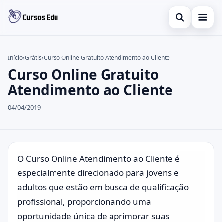
Abrir busca
Presencial
Início
›
Grátis
›
Curso Online Gratuito Atendimento ao Cliente
Curso Online Gratuito
Buscar no site
Inglês
×
Atendimento ao Cliente
Buscar por:
Idiomas
04/04/2019
Pressione Enter para buscar ou ESC para fechar.
espanhol
O Curso Online Atendimento ao Cliente é
especialmente direcionado para jovens e
adultos que estão em busca de qualificação
profissional, proporcionando uma
oportunidade única de aprimorar suas