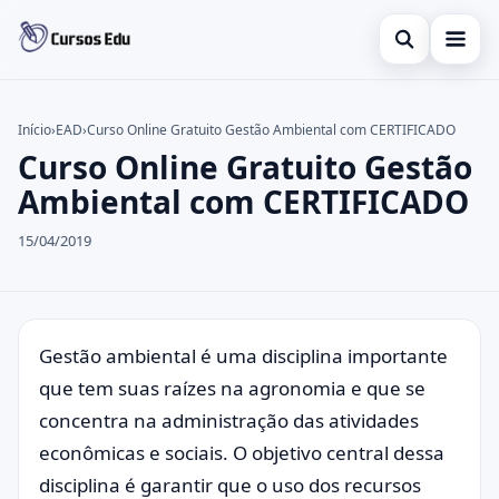
Abrir busca
Presencial
Início
›
EAD
›
Curso Online Gratuito Gestão Ambiental com CERTIFICADO
Curso Online Gratuito Gestão
Buscar no site
Inglês
×
Ambiental com CERTIFICADO
Buscar por:
Idiomas
15/04/2019
Pressione Enter para buscar ou ESC para fechar.
espanhol
Gestão ambiental é uma disciplina importante
que tem suas raízes na agronomia e que se
concentra na administração das atividades
econômicas e sociais. O objetivo central dessa
disciplina é garantir que o uso dos recursos