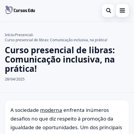
Abrir busca
Presencial
Início
›
Presencial
›
Curso presencial de libras: Comunicação inclusiva, na prática!
Buscar no site
Inglês
×
Curso presencial de libras:
Buscar por:
Idiomas
Comunicação inclusiva, na
prática!
Pressione Enter para buscar ou ESC para fechar.
espanhol
28/04/2025
A sociedade
moderna
enfrenta inúmeros
desafios no que diz respeito à promoção da
igualdade de oportunidades. Um dos principais