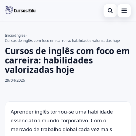
Abrir busca
Presencial
Início
›
Inglês
›
Cursos de inglês com foco em carreira: habilidades valorizadas hoje
Buscar no site
Inglês
×
Cursos de inglês com foco em
Buscar por:
Idiomas
carreira: habilidades
valorizadas hoje
Pressione Enter para buscar ou ESC para fechar.
espanhol
29/04/2026
Aprender inglês tornou-se uma habilidade
essencial no mundo corporativo. Com o
mercado de trabalho global cada vez mais