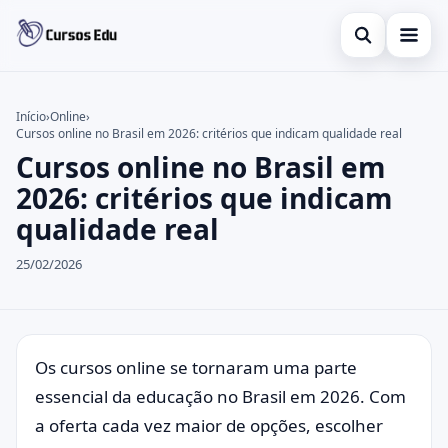
Abrir busca
Presencial
Início
›
Online
›
Cursos online no Brasil em 2026: critérios que indicam qualidade real
Buscar no site
Inglês
×
Cursos online no Brasil em
Buscar por:
Idiomas
2026: critérios que indicam
qualidade real
Pressione Enter para buscar ou ESC para fechar.
espanhol
25/02/2026
Os cursos online se tornaram uma parte
essencial da educação no Brasil em 2026. Com
a oferta cada vez maior de opções, escolher