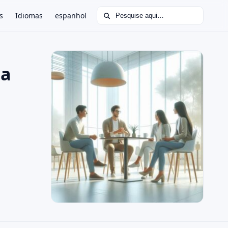
Buscar por:
s
Idiomas
espanhol
na