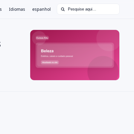
Buscar por:
s
Idiomas
espanhol
s