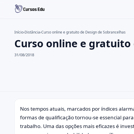
Início
›
Distância
›
Curso online e gratuito de Design de Sobrancelhas
Curso online e gratuito
Buscar no site
Buscar por:
31/08/2018
Pressione Enter para buscar ou ESC para fechar.
Nos tempos atuais, marcados por índices alar
formas de qualificação tornou-se essencial pa
trabalho. Uma das opções mais eficazes é invest