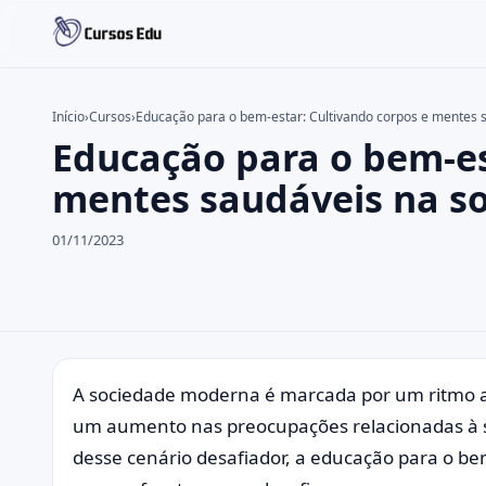
Início
›
Cursos
›
Educação para o bem-estar: Cultivando corpos e mentes 
Educação para o bem-es
Buscar no site
Buscar por:
mentes saudáveis na s
Pressione Enter para buscar ou ESC para fechar.
01/11/2023
A sociedade moderna é marcada por um ritmo ac
um aumento nas preocupações relacionadas à sa
desse cenário desafiador, a educação para o b