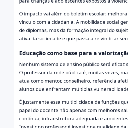
para crianças e adolescentes expostos à violên
O impacto vai além do boletim escolar: melhora 
vínculo com a cidadania. A mobilidade social 
de diplomas, mas da formação integral do suje
ativa da sociedade e que passa a reivindicar seu
Educação como base para a valorizaçã
Nenhum sistema de ensino público será eficaz s
O professor da rede pública é, muitas vezes, m
atua como mentor, conselheiro, referência afe
alunos que enfrentam múltiplas vulnerabilidad
É justamente essa multiplicidade de funções q
papel do docente não apenas com melhores sa
contínua, infraestrutura adequada e ambientes
Investir no professor é investir na qualidade 