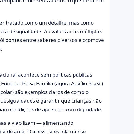
empática com seus alunos, o que fortalece
ser tratado como um detalhe, mas como
a a desigualdade. Ao valorizar as múltiplas
rói pontes entre saberes diversos e promove
.
ional acontece sem políticas públicas
o
Fundeb
, Bolsa Família (agora
Auxílio Brasil
)
colar) são exemplos claros de como o
 desigualdades e garantir que crianças não
am condições de aprender com dignidade.
as a viabilizam — alimentando,
a de aula. O acesso à escola não se