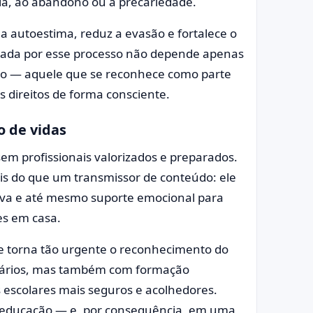
cia, ao abandono ou à precariedade.
a autoestima, reduz a evasão e fortalece o
gerada por esse processo não depende apenas
ito — aquele que se reconhece como parte
s direitos de forma consciente.
o de vidas
em profissionais valorizados e preparados.
ais do que um transmissor de conteúdo: ele
tiva e até mesmo suporte emocional para
es em casa.
ue torna tão urgente o reconhecimento do
lários, mas também com formação
 escolares mais seguros e acolhedores.
da educação — e, por consequência, em uma