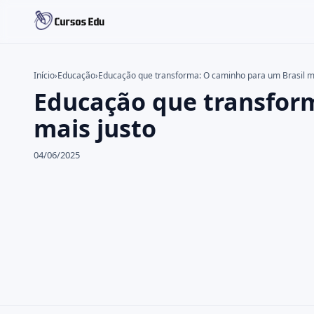
Início
›
Educação
›
Educação que transforma: O caminho para um Brasil ma
Educação que transform
Buscar no site
Buscar por:
mais justo
Pressione Enter para buscar ou ESC para fechar.
04/06/2025