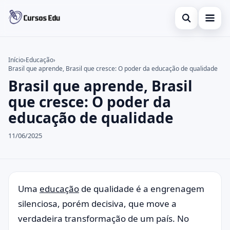
Abrir busca
Presencial
Início
›
Educação
›
Brasil que aprende, Brasil que cresce: O poder da educação de qualidade
Buscar no site
Inglês
×
Brasil que aprende, Brasil
Buscar por:
Idiomas
que cresce: O poder da
educação de qualidade
Pressione Enter para buscar ou ESC para fechar.
espanhol
11/06/2025
Uma
educação
de qualidade é a engrenagem
silenciosa, porém decisiva, que move a
verdadeira transformação de um país. No