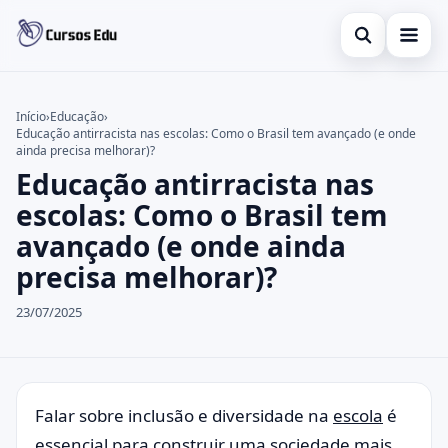
Abrir busca
Presencial
Início
›
Educação
›
Educação antirracista nas escolas: Como o Brasil tem avançado (e onde
Buscar no site
Inglês
×
ainda precisa melhorar)?
Educação antirracista nas
Buscar por:
Idiomas
escolas: Como o Brasil tem
Pressione Enter para buscar ou ESC para fechar.
espanhol
avançado (e onde ainda
precisa melhorar)?
23/07/2025
Falar sobre inclusão e diversidade na
escola
é
essencial para construir uma sociedade mais