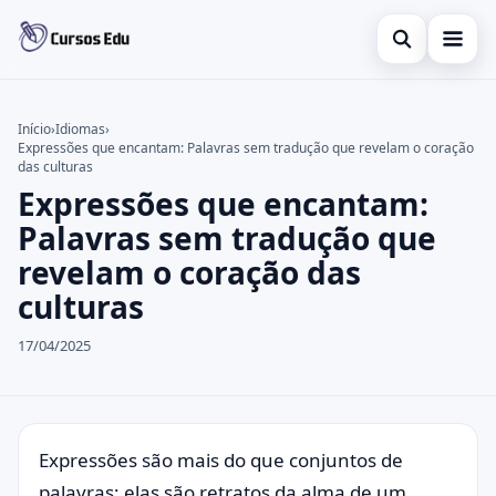
Abrir busca
Presencial
Início
›
Idiomas
›
Expressões que encantam: Palavras sem tradução que revelam o coração
Buscar no site
Inglês
×
das culturas
Expressões que encantam:
Buscar por:
Idiomas
Palavras sem tradução que
Pressione Enter para buscar ou ESC para fechar.
espanhol
revelam o coração das
culturas
17/04/2025
Expressões são mais do que conjuntos de
palavras; elas são retratos da alma de um