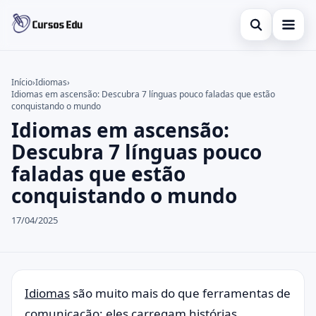
Abrir busca
Presencial
Início
›
Idiomas
›
Idiomas em ascensão: Descubra 7 línguas pouco faladas que estão
Buscar no site
Inglês
×
conquistando o mundo
Idiomas em ascensão:
Buscar por:
Idiomas
Descubra 7 línguas pouco
Pressione Enter para buscar ou ESC para fechar.
espanhol
faladas que estão
conquistando o mundo
17/04/2025
Idiomas
são muito mais do que ferramentas de
comunicação: eles carregam histórias,