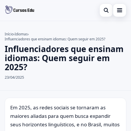
Abrir busca
Presencial
Início
›
Idiomas
›
Influenciadores que ensinam idiomas: Quem seguir em 2025?
Buscar no site
Inglês
×
Influenciadores que ensinam
Buscar por:
Idiomas
idiomas: Quem seguir em
2025?
Pressione Enter para buscar ou ESC para fechar.
espanhol
23/04/2025
Em 2025, as redes sociais se tornaram as
maiores aliadas para quem busca expandir
seus horizontes linguísticos, e no Brasil, muitos