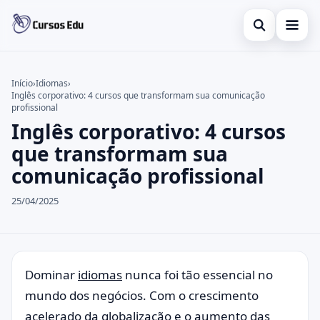
Abrir busca
Presencial
Início
›
Idiomas
›
Inglês corporativo: 4 cursos que transformam sua comunicação
Buscar no site
Inglês
×
profissional
Inglês corporativo: 4 cursos
Buscar por:
Idiomas
que transformam sua
Pressione Enter para buscar ou ESC para fechar.
espanhol
comunicação profissional
25/04/2025
Dominar
idiomas
nunca foi tão essencial no
mundo dos negócios. Com o crescimento
acelerado da globalização e o aumento das