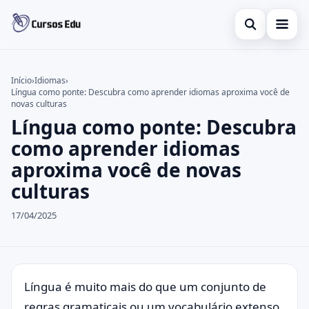
Abrir busca
Presencial
Início
›
Idiomas
›
Língua como ponte: Descubra como aprender idiomas aproxima você de
Buscar no site
Inglês
×
novas culturas
Língua como ponte: Descubra
Buscar por:
Idiomas
como aprender idiomas
Pressione Enter para buscar ou ESC para fechar.
espanhol
aproxima você de novas
culturas
17/04/2025
Língua é muito mais do que um conjunto de
regras gramaticais ou um vocabulário extenso.