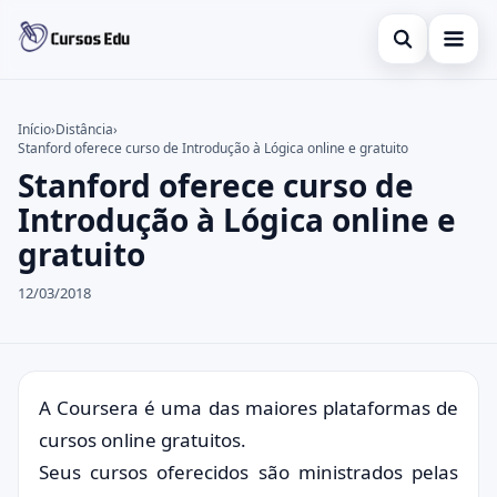
Abrir busca
Presencial
Início
›
Distância
›
Stanford oferece curso de Introdução à Lógica online e gratuito
Buscar no site
Inglês
×
Stanford oferece curso de
Buscar por:
Idiomas
Introdução à Lógica online e
gratuito
Pressione Enter para buscar ou ESC para fechar.
espanhol
12/03/2018
A Coursera é uma das maiores plataformas de
cursos online gratuitos.
Seus cursos oferecidos são ministrados pelas