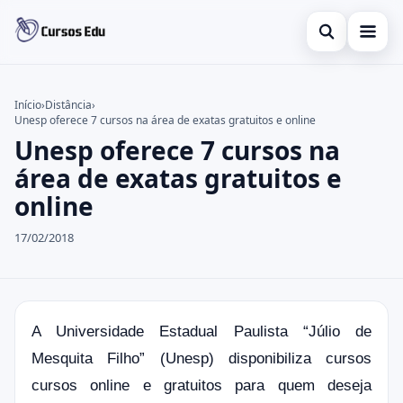
Abrir busca
Presencial
Início
›
Distância
›
Unesp oferece 7 cursos na área de exatas gratuitos e online
Buscar no site
Inglês
×
Unesp oferece 7 cursos na
Buscar por:
Idiomas
área de exatas gratuitos e
online
Pressione Enter para buscar ou ESC para fechar.
espanhol
17/02/2018
A Universidade Estadual Paulista “Júlio de
Mesquita Filho” (Unesp) disponibiliza cursos
cursos online e gratuitos para quem deseja