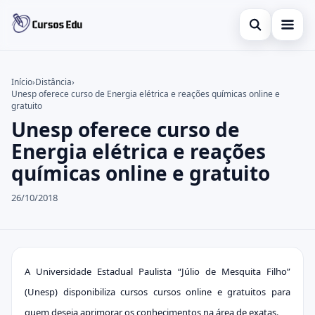
Abrir busca
Presencial
Início
›
Distância
›
Unesp oferece curso de Energia elétrica e reações químicas online e
Buscar no site
Inglês
×
gratuito
Unesp oferece curso de
Buscar por:
Idiomas
Energia elétrica e reações
Pressione Enter para buscar ou ESC para fechar.
espanhol
químicas online e gratuito
26/10/2018
A Universidade Estadual Paulista “Júlio de Mesquita Filho”
(Unesp) disponibiliza cursos cursos online e gratuitos para
quem deseja aprimorar os conhecimentos na área de exatas.