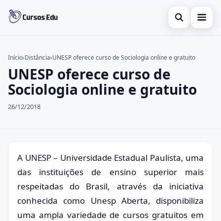
Abrir busca
Presencial
Início
›
Distância
›
UNESP oferece curso de Sociologia online e gratuito
UNESP oferece curso de
Buscar no site
Inglês
×
Sociologia online e gratuito
Buscar por:
Idiomas
26/12/2018
Pressione Enter para buscar ou ESC para fechar.
espanhol
A UNESP – Universidade Estadual Paulista, uma
das instituições de ensino superior mais
respeitadas do Brasil, através da iniciativa
conhecida como Unesp Aberta, disponibiliza
uma ampla variedade de cursos gratuitos em