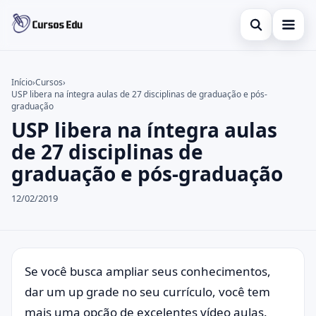
Abrir busca
Presencial
Início
›
Cursos
›
USP libera na íntegra aulas de 27 disciplinas de graduação e pós-
Buscar no site
Inglês
×
graduação
USP libera na íntegra aulas
Buscar por:
Idiomas
de 27 disciplinas de
Pressione Enter para buscar ou ESC para fechar.
espanhol
graduação e pós-graduação
12/02/2019
Se você busca ampliar seus conhecimentos,
dar um up grade no seu currículo, você tem
mais uma opção de excelentes vídeo aulas.