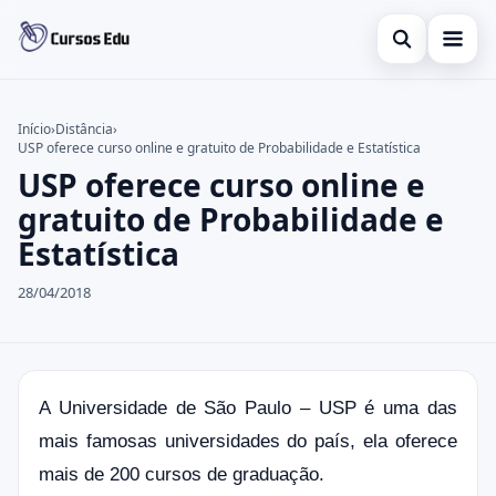
Abrir busca
Presencial
Início
›
Distância
›
USP oferece curso online e gratuito de Probabilidade e Estatística
Buscar no site
Inglês
×
USP oferece curso online e
Buscar por:
Idiomas
gratuito de Probabilidade e
Estatística
Pressione Enter para buscar ou ESC para fechar.
espanhol
28/04/2018
A Universidade de São Paulo – USP é uma das
mais famosas universidades do país, ela oferece
mais de 200 cursos de graduação.