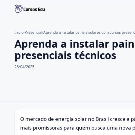
Início
›
Presencial
›
Aprenda a instalar painéis solares com cursos presenc
Aprenda a instalar pain
Buscar no site
Buscar por:
presenciais técnicos
Pressione Enter para buscar ou ESC para fechar.
28/04/2025
O mercado de energia solar no Brasil cresce a 
mais promissoras para quem busca uma nova pro