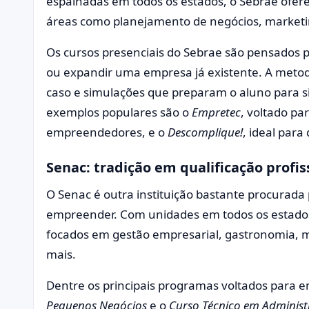
espalhadas em todos os estados, o Sebrae ofer
áreas como planejamento de negócios, marketing
Os cursos presenciais do Sebrae são pensados 
ou expandir uma empresa já existente. A metod
caso e simulações que preparam o aluno para s
exemplos populares são o
Empretec
, voltado p
empreendedores, e o
Descomplique!
, ideal par
Senac: tradição em qualificação profis
O Senac é outra instituição bastante procurada
empreender. Com unidades em todos os estados,
focados em gestão empresarial, gastronomia, m
mais.
Dentre os principais programas voltados para
Pequenos Negócios
e o
Curso Técnico em Adminis