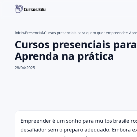
Início
›
Presencial
›
Cursos presenciais para quem quer empreender: Apre
Cursos presenciais pa
Buscar no site
Buscar por:
Aprenda na prática
Pressione Enter para buscar ou ESC para fechar.
28/04/2025
Empreender é um sonho para muitos brasileiros
desafiador sem o preparo adequado. Embora ex